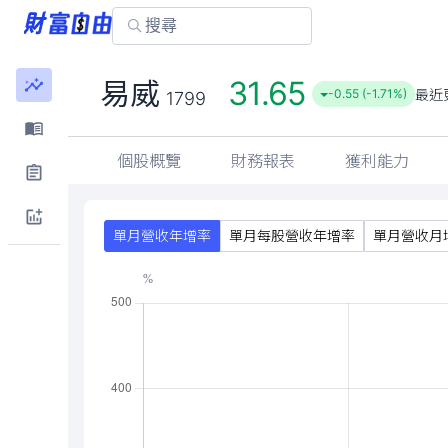
31.65
易威
最近
-0.55 (-1.71%)
1799
個股概覽
財務報表
獲利能力
單月營收年增率
單月每股營收年增率
單月營收月