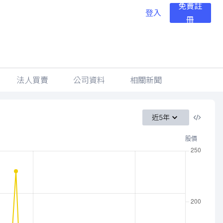
免費註
登入
冊
法人買賣
公司資料
相關新聞
近5年