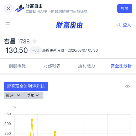
財富自由
杏昌 1788
打開
130.50
0%
立即使用APP，開啟您的股市智慧導航！
登入
杏昌
1788
130.50
0%
最近更新時間：
2026/08/07 05:30
個股概覽
財務報表
獲利能力
安全性分析
營業現金流對淨利比
近5年
季報