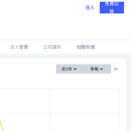
免費註
登入
冊
法人買賣
公司資料
相關新聞
近5年
季報