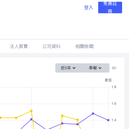
免費註
登入
冊
法人買賣
公司資料
相關新聞
近5年
季報