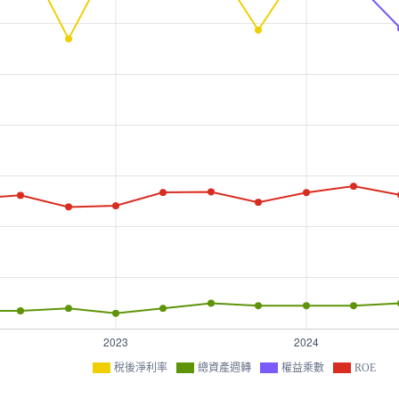
稅後淨利率
總資產週轉
權益乘數
ROE