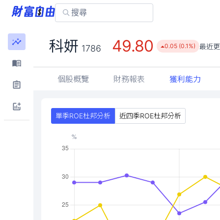
49.80
科妍
最近更
0.05 (0.1%)
1786
個股概覽
財務報表
獲利能力
單季ROE杜邦分析
近四季ROE杜邦分析