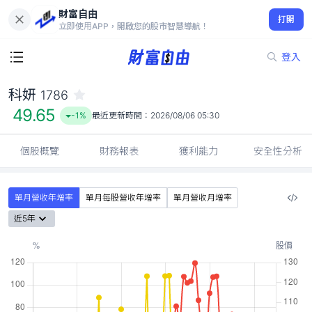
財富自由
科妍 1786
打開
49.65
-1%
立即使用APP，開啟您的股市智慧導航！
登入
科妍
1786
49.65
-1%
最近更新時間：
2026/08/06 05:30
個股概覽
財務報表
獲利能力
安全性分析
單月營收年增率
單月每股營收年增率
單月營收月增率
近5年