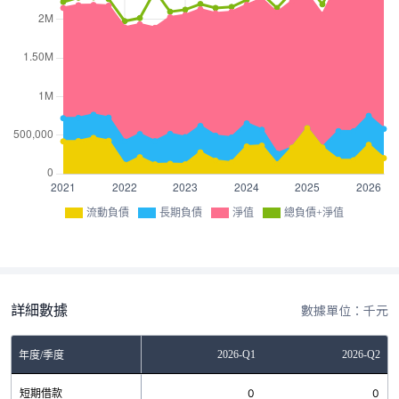
流動負債
長期負債
淨值
總負債+淨值
詳細數據
數據單位：千元
Q3
2025-Q4
2026-Q1
2026-Q2
年度/季度
無
短期借款
506
0
0