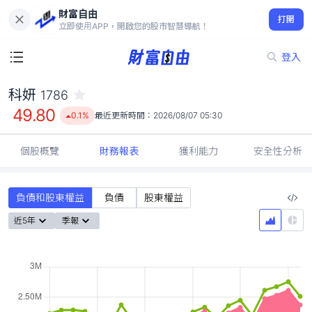
財富自由
科妍 1786
打開
49.80
0.1%
立即使用APP，開啟您的股市智慧導航！
登入
科妍
1786
49.80
0.1%
最近更新時間：
2026/08/07 05:30
個股概覽
財務報表
獲利能力
安全性分析
負債和股東權益
負債
股東權益
近5年
季報