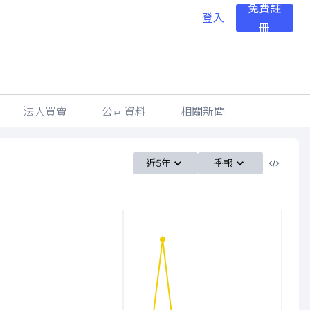
免費註
登入
冊
法人買賣
公司資料
相關新聞
近5年
季報