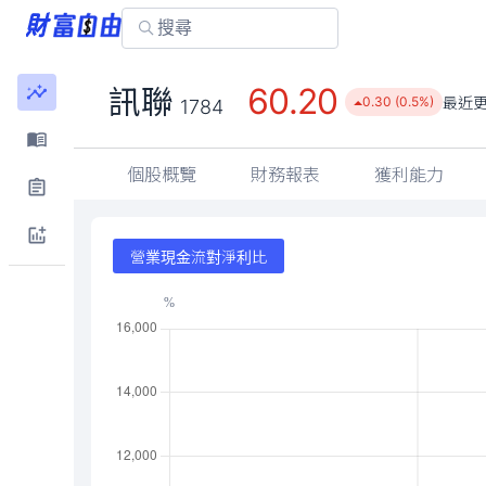
60.20
訊聯
最近
0.30 (0.5%)
1784
個股概覽
財務報表
獲利能力
營業現金流對淨利比