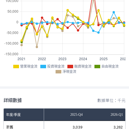
營業現金流
投資現金流
融資現金流
自由現金流
淨現金流
詳細數據
數據單位：千元
Q2
2025-Q3
2025-Q4
2026-Q1
年度/季度
7
折舊
2,933
3,039
3,262