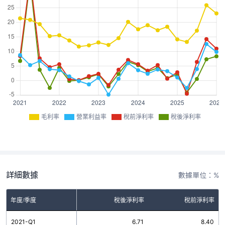
毛利率
營業利益率
稅前淨利率
稅後淨利率
詳細數據
數據單位：%
率
年度/季度
營業利益率
稅後淨利率
稅前淨利率
9
2021-Q1
8.70
6.71
8.40