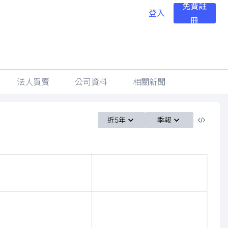
免費註
登入
冊
法人買賣
公司資料
相關新聞
近5年
季報