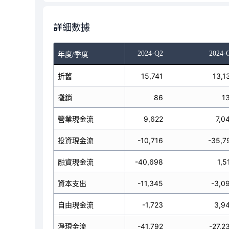
詳細數據
023-Q4
2024-Q1
2024-Q2
2024-
年度/季度
16,206
折舊
16,016
15,741
13,1
104
攤銷
87
86
1
8,933
營業現金流
60,615
9,622
7,0
22,112
投資現金流
18,699
-10,716
-35,7
76,591
融資現金流
2,811
-40,698
1,5
-4,710
資本支出
-40,690
-11,345
-3,0
4,223
自由現金流
19,925
-1,723
3,9
5,546
淨現金流
82,125
-41,792
-27,2