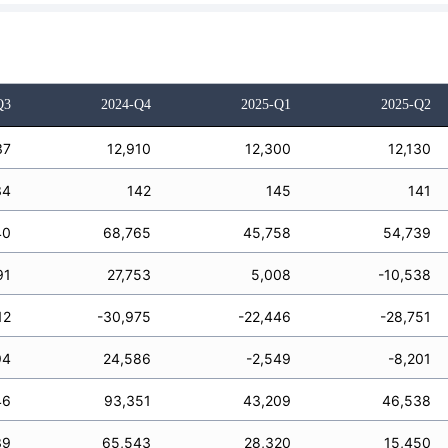
Q3
2024-Q4
2025-Q1
2025-Q2
37
12,910
12,300
12,130
34
142
145
141
40
68,765
45,758
54,739
91
27,753
5,008
-10,538
12
-30,975
-22,446
-28,751
94
24,586
-2,549
-8,201
46
93,351
43,209
46,538
39
65,543
28,320
15,450