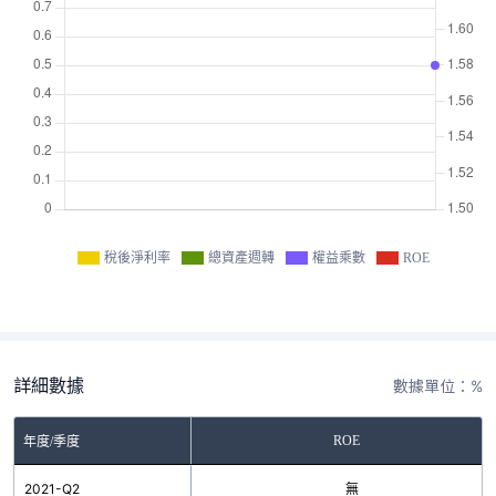
稅後淨利率
總資產週轉
權益乘數
ROE
詳細數據
數據單位：%
ROE
年度/季度
2021-Q2
無