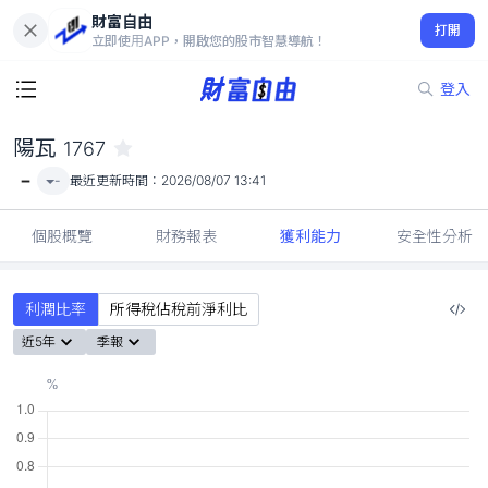
財富自由
陽瓦 1767
打開
-
立即使用APP，開啟您的股市智慧導航！
登入
陽瓦
1767
-
-
最近更新時間：
2026/08/07 13:41
個股概覽
財務報表
獲利能力
安全性分析
利潤比率
所得稅佔稅前淨利比
近5年
季報