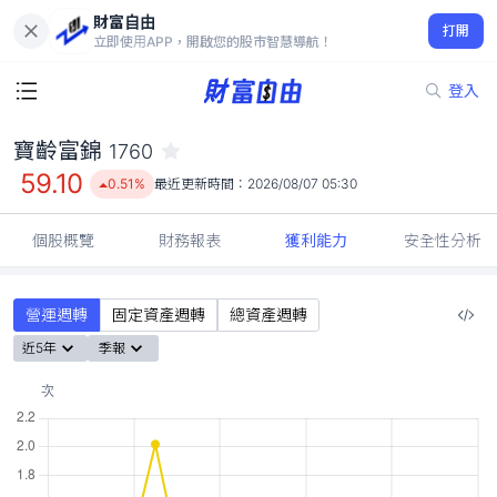
財富自由
寶齡富錦 1760
打開
59.10
0.51%
立即使用APP，開啟您的股市智慧導航！
登入
寶齡富錦
1760
59.10
0.51%
最近更新時間：
2026/08/07 05:30
個股概覽
財務報表
獲利能力
安全性分析
營運週轉
固定資產週轉
總資產週轉
近5年
季報