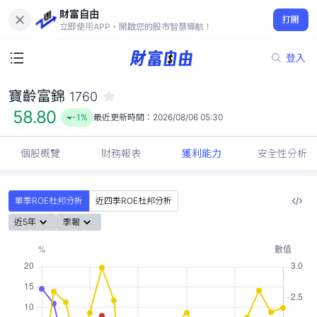
財富自由
寶齡富錦 1760
打開
58.80
-1%
立即使用APP，開啟您的股市智慧導航！
登入
寶齡富錦
1760
58.80
-1%
最近更新時間：
2026/08/06 05:30
個股概覽
財務報表
獲利能力
安全性分析
單季ROE杜邦分析
近四季ROE杜邦分析
近5年
季報