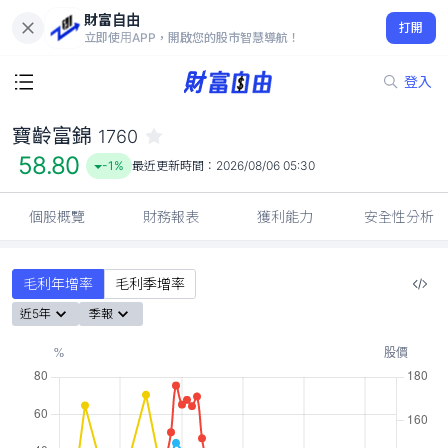
財富自由
寶齡富錦 1760
打開
58.80
-1%
立即使用APP，開啟您的股市智慧導航！
登入
寶齡富錦
1760
58.80
-1%
最近更新時間：
2026/08/06 05:30
個股概覽
財務報表
獲利能力
安全性分析
毛利年增率
毛利季增率
近5年
季報