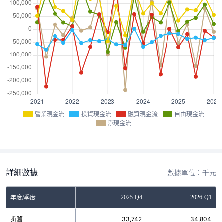
營業現金流
投資現金流
融資現金流
自由現金流
淨現金流
詳細數據
數據單位：千元
Q2
2025-Q3
2025-Q4
2026-Q1
年度/季度
5
折舊
33,234
33,742
34,804