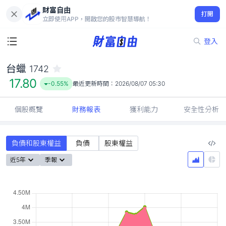
財富自由
台蠟 1742
打開
17.80
-0.55%
立即使用APP，開啟您的股市智慧導航！
登入
台蠟
1742
17.80
-0.55%
最近更新時間：
2026/08/07 05:30
個股概覽
財務報表
獲利能力
安全性分析
負債和股東權益
負債
股東權益
近5年
季報