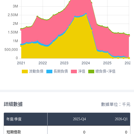
流動負債
長期負債
淨值
總負債+淨值
詳細數據
數據單位：千元
Q2
2025-Q3
2025-Q4
2026-Q1
年度/季度
0
短期借款
0
0
0