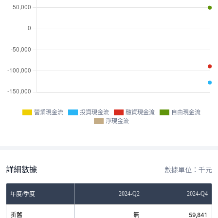
營業現金流
投資現金流
融資現金流
自由現金流
淨現金流
詳細數據
數據單位：千元
Q2
2023-Q4
2024-Q2
2024-Q4
年度/季度
無
折舊
無
無
59,841