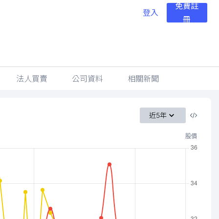
免費註
登入
冊
法人買賣
公司資料
相關新聞
近5年