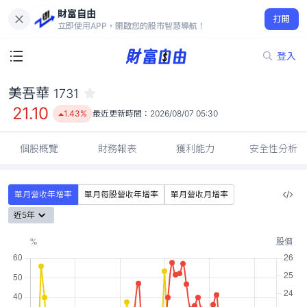
財富自由
美吾華 1731
打開
21.10
1.43%
立即使用APP，開啟您的股市智慧導航！
登入
美吾華
1731
21.10
1.43%
最近更新時間：
2026/08/07 05:30
個股概覽
財務報表
獲利能力
安全性分析
單月營收年增率
單月每股營收年增率
單月營收月增率
近5年