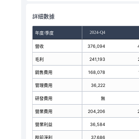
詳細數據
-Q2
2024-Q3
2024-Q4
年度/季度
營收
351,804
376,094
毛利
225,768
241,193
銷售費用
153,286
168,078
管理費用
25,289
36,222
研發費用
無
無
營業費用
178,525
204,206
營業利益
47,243
36,584
稅前淨利
49,924
37,686