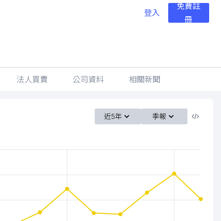
免費註
登入
冊
法人買賣
公司資料
相關新聞
近5年
季報