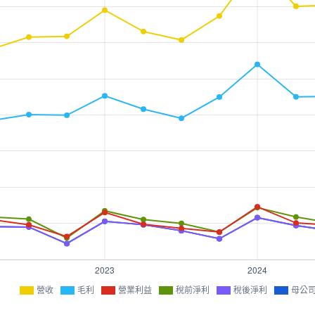
營收
毛利
營業利益
稅前淨利
稅後淨利
母公