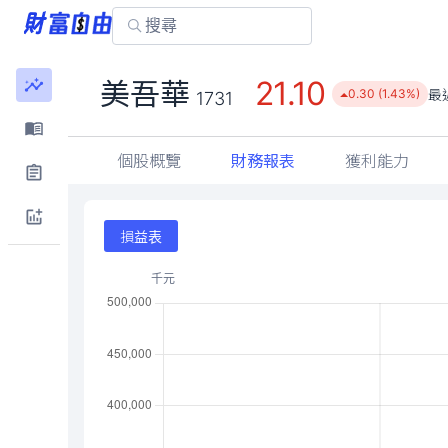
21.10
美吾華
最
0.30 (1.43%)
1731
個股概覽
財務報表
獲利能力
損益表