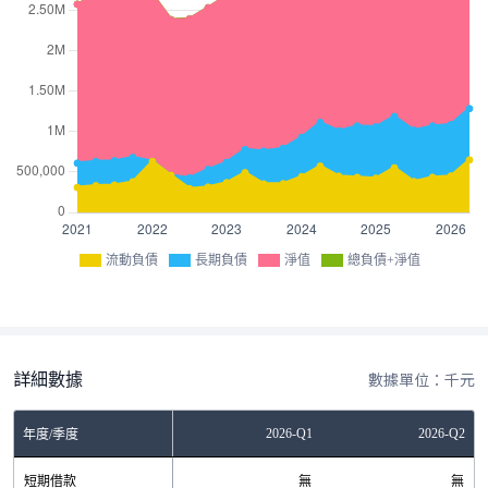
流動負債
長期負債
淨值
總負債+淨值
詳細數據
數據單位：千元
Q3
2025-Q4
2026-Q1
2026-Q2
年度/季度
0
短期借款
0
無
無