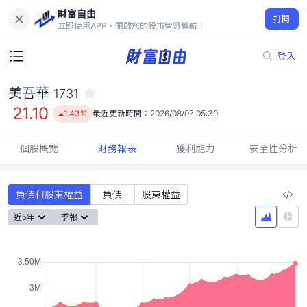
財富自由
美吾華 1731
打開
21.10
1.43%
立即使用APP，開啟您的股市智慧導航！
登入
美吾華
1731
21.10
1.43%
最近更新時間：
2026/08/07 05:30
個股概覽
財務報表
獲利能力
安全性分析
負債和股東權益
負債
股東權益
近5年
季報