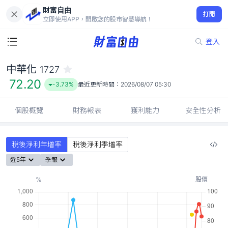
財富自由
中華化 1727
打開
72.20
-3.73%
立即使用APP，開啟您的股市智慧導航！
登入
中華化
1727
72.20
-3.73%
最近更新時間：
2026/08/07 05:30
個股概覽
財務報表
獲利能力
安全性分析
稅後淨利年增率
稅後淨利季增率
近5年
季報