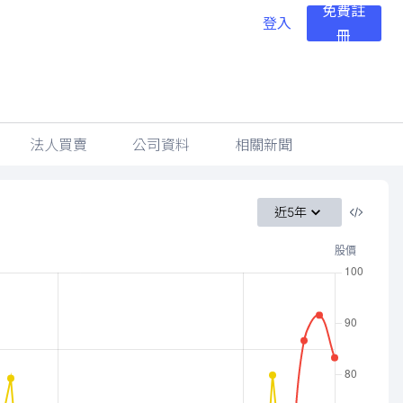
免費註
登入
冊
法人買賣
公司資料
相關新聞
近5年