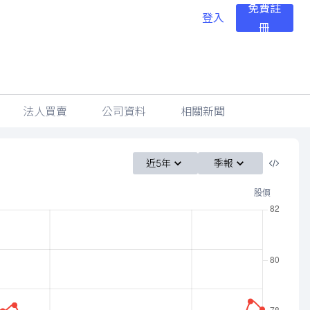
免費註
登入
冊
法人買賣
公司資料
相關新聞
近5年
季報