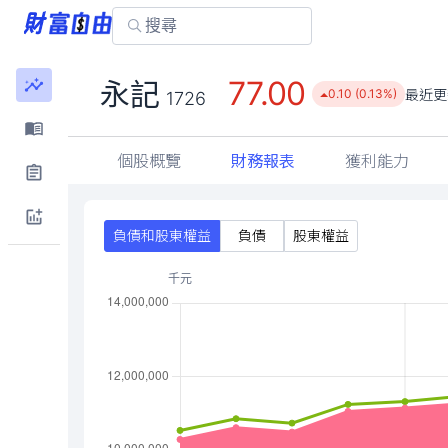
77.00
永記
最近更
0.10 (0.13%)
1726
個股概覽
財務報表
獲利能力
負債和股東權益
負債
股東權益