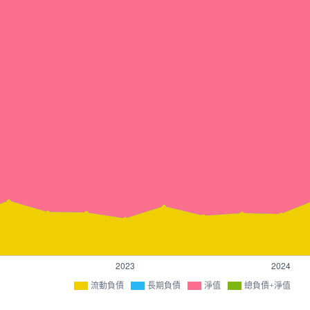
流動負債
長期負債
淨值
總負債+淨值