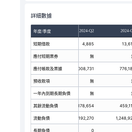
詳細數據
023-Q4
2024-Q1
2024-Q2
2024-
年度/季度
短期借款
15,190
4,885
13,6
應付短期票券
無
無
應付帳款及票據
952,299
1,008,731
776,1
預收款項
無
無
一年內到期長期負債
無
無
其餘流動負債
621,124
1,178,654
459,1
流動負債
1,588,613
2,192,270
1,248,9
長期負債
0
0