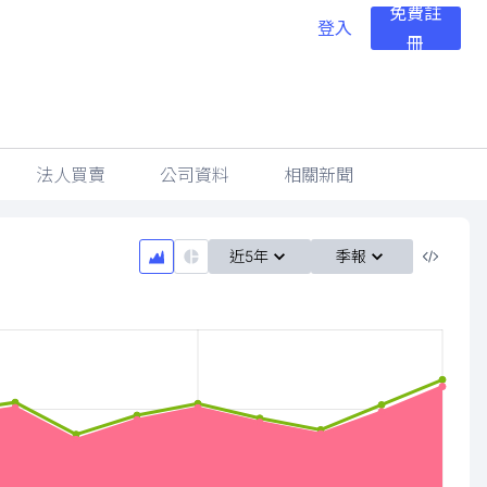
免費註
登入
冊
法人買賣
公司資料
相關新聞
近5年
季報