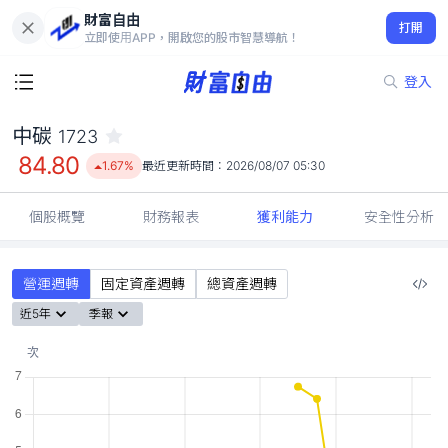
財富自由
中碳 1723
打開
84.80
1.67%
立即使用APP，開啟您的股市智慧導航！
登入
中碳
1723
84.80
1.67%
最近更新時間：
2026/08/07 05:30
個股概覽
財務報表
獲利能力
安全性分析
營運週轉
固定資產週轉
總資產週轉
近5年
季報