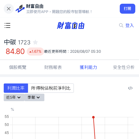
財富自由
中碳 1723
打開
84.80
1.67%
立即使用APP，開啟您的股市智慧導航！
登入
中碳
1723
84.80
1.67%
最近更新時間：
2026/08/07 05:30
個股概覽
財務報表
獲利能力
安全性分析
利潤比率
所得稅佔稅前淨利比
近5年
季報