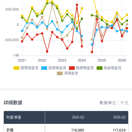
營業現金流
投資現金流
融資現金流
自由現金流
淨現金流
詳細數據
數據單位：千元
Q3
2025-Q4
2026-Q1
2026-Q2
年度/季度
3
折舊
108,301
116,980
117,639