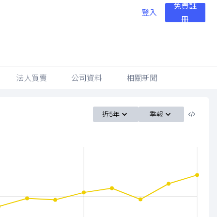
免費註
登入
冊
法人買賣
公司資料
相關新聞
近5年
季報