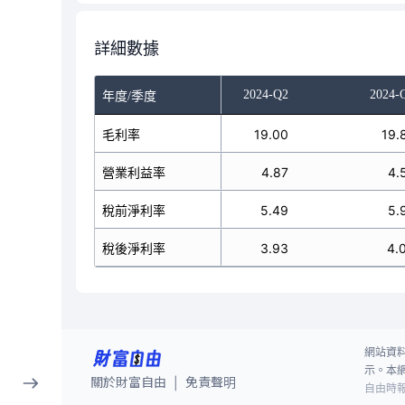
詳細數據
023-Q4
2024-Q1
2024-Q2
2024-
年度/季度
19.16
毛利率
21.59
19.00
19.
4.24
營業利益率
6.08
4.87
4.
5.43
稅前淨利率
7.06
5.49
5.
3.79
稅後淨利率
4.60
3.93
4.
網站資
示。本
關於財富自由
免責聲明
|
自由時