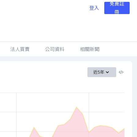
免費註
登入
冊
法人買賣
公司資料
相關新聞
近5年