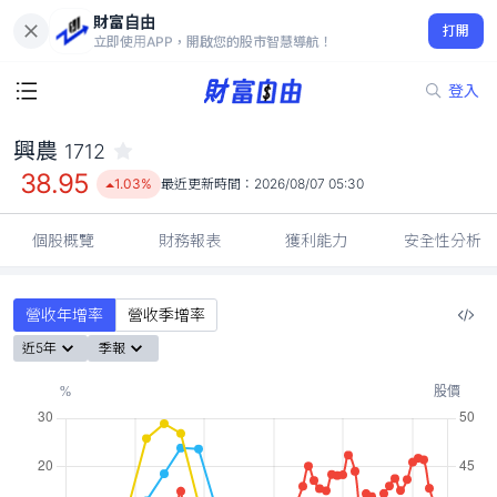
財富自由
興農 1712
打開
38.95
1.03%
立即使用APP，開啟您的股市智慧導航！
登入
興農
1712
38.95
1.03%
最近更新時間：
2026/08/07 05:30
個股概覽
財務報表
獲利能力
安全性分析
營收年增率
營收季增率
近5年
季報