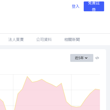
免費註
登入
冊
法人買賣
公司資料
相關新聞
近5年