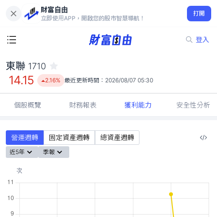
財富自由
東聯 1710
打開
14.15
2.16%
立即使用APP，開啟您的股市智慧導航！
登入
東聯
1710
14.15
2.16%
最近更新時間：
2026/08/07 05:30
個股概覽
財務報表
獲利能力
安全性分析
營運週轉
固定資產週轉
總資產週轉
近5年
季報