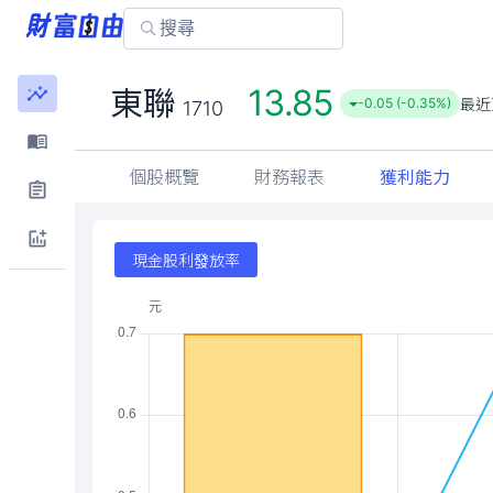
13.85
東聯
最近
-0.05 (-0.35%)
1710
個股概覽
財務報表
獲利能力
現金股利發放率