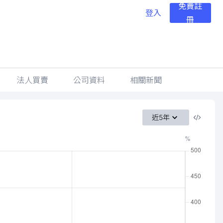
免費註
登入
冊
法人買賣
公司資料
相關新聞
近5年