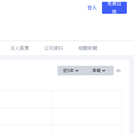
免費註
登入
冊
法人買賣
公司資料
相關新聞
近5年
季報