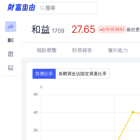
27.65
和益
最近更
0.15 (0.54%)
1709
個股概覽
財務報表
獲利能力
負債比率
長期資金佔固定資產比率