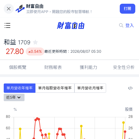
財富自由
和益 1709
打開
27.80
0.54%
立即使用APP，開啟您的股市智慧導航！
登入
和益
1709
27.80
0.54%
最近更新時間：
2026/08/07 05:30
個股概覽
財務報表
獲利能力
安全性分析
單月營收年增率
單月每股營收年增率
單月營收月增率
近5年