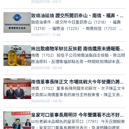
（1219）為公司大豆油長期供應商，當公司發現自油
2026/07/29・03:11
罐車採集樣品經3次苯駢芘檢測超標異常，立即向福
壽追蹤處理，然迄今未獲福壽公司提出送驗結果報
致癌油延燒 證交所開罰泰山、南僑、福壽、福懋油各30萬
告，亦未見出面處理及道歉，公司深感遺憾，予以嚴
致癌油事件，證交所今日重罰泰山（1218）、福壽
正譴責，並要求福壽公司道
（1219）、福懋油（1225）、南僑投控（1702）等
四家公司各30萬元。證交所表示，這四家公司使用中
2026/07/17・11:46
聯油脂之油品原料不符法規標準，因事涉重大食品安
全事件，對股東權益有重大影響，經查符合證交所
揪出致癌物苯駢芘反挨罰 南僑還原未通報衛生單位的原因
「對有價證券上市公司重大訊息之查證暨公開處理程
南僑（1702）投控子公司南僑油脂自主檢驗，揪出問
序」第4條第
題油原料，反遭衛福部點名第一時間就知情卻未直接
依法通報衛生單位將追究開罰300萬元，南僑發重訊
2026/07/08・05:49
指出，公司尚未接獲台北市衛生局裁罰書，待收到裁
罰書後再與律師研商後，依法提出行政救濟。南僑表
南僑董事長陳正文 市場挑戰大今年營運仍將優於去年
示，集團依照食品監測計畫，南僑油脂公司有實施自
南僑（1702）董事長陳飛龍年初辭世，次子陳正文今
主檢驗，進貨的之油
天首度以南僑董事長的身份主持股東會，陳正文表
示，雖然市場消費疲軟，中國復甦力道微弱，但南僑
2026/05/26・04:18
台灣、泰國和中國市場今年將同步成長，全年營運將
優於去年。陳正文指出，中國市場享受了二、三十年
皇家可口董事長周明芬 今年營運看不出不好的理由
的高成長，現在市場內卷嚴重，經營比較辛苦，不少
以杜老爺冰品聞名的皇家可口（7791）今天召開股東
麵包店與餐飲業者退出市
會，皇家可口董事長周明芬表示，急凍熟麵中壢第3