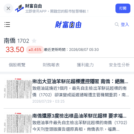
財富自由
南僑 1702
打開
33.50
0.45%
立即使用APP，開啟您的股市智慧導航！
登入
南僑
1702
33.50
0.45%
最近更新時間：
2026/08/07 05:30
個股概覽
財務報表
獲利能力
安全性分析
揪出大豆油苯駢芘超標遭控隱匿 南僑：絕無故意遲延與隱匿的動機
致癌油延燒近1個月，最先自主檢出苯駢芘超標的南
僑（1702）卻演變成延遲通報遭主管機關重罰，南僑
今天首度公開聲明表示，公司於5月13日發現4月8日
2026/07/29・03:25
入廠的福壽公司油罐車採集樣品苯駢芘檢測超標異
常，經複驗3次苯駢芘檢測皆超標異常，強調公司反
南僑還原3度檢出樣品油苯駢芘超標 要求福壽道歉並賠償一切損失
覆檢查複驗係為求慎重與精確，絕無故意遲延與隱匿
致癌油事件最先自主檢出苯駢芘超標的南僑（1702）
的動機。
今天刊登頭版廣告還原真相，南僑表示，福壽