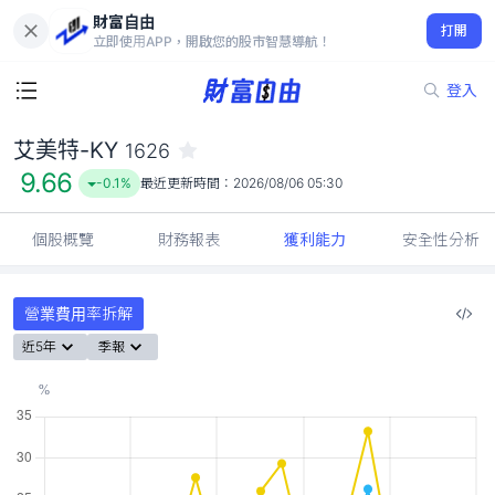
財富自由
艾美特-KY 1626
打開
9.66
-0.1%
立即使用APP，開啟您的股市智慧導航！
登入
艾美特-KY
1626
9.66
-0.1%
最近更新時間：
2026/08/06 05:30
個股概覽
財務報表
獲利能力
安全性分析
營業費用率拆解
近5年
季報