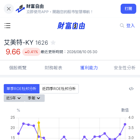
財富自由
艾美特-KY 1626
打開
9.66
0.41%
立即使用APP，開啟您的股市智慧導航！
登入
艾美特-KY
1626
9.66
0.41%
最近更新時間：
2026/08/10 05:30
個股概覽
財務報表
獲利能力
安全性分析
單季ROE杜邦分析
近四季ROE杜邦分析
近5年
季報