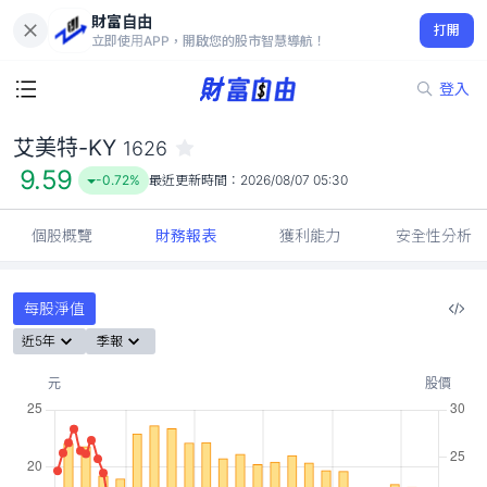
財富自由
艾美特-KY 1626
打開
9.59
-0.72%
立即使用APP，開啟您的股市智慧導航！
登入
艾美特-KY
1626
9.59
-0.72%
最近更新時間：
2026/08/07 05:30
個股概覽
財務報表
獲利能力
安全性分析
每股淨值
近5年
季報