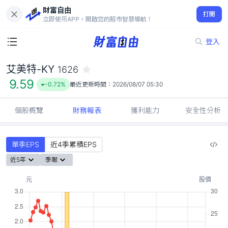
財富自由
艾美特-KY 1626
打開
9.59
-0.72%
立即使用APP，開啟您的股市智慧導航！
登入
艾美特-KY
1626
9.59
-0.72%
最近更新時間：
2026/08/07 05:30
個股概覽
財務報表
獲利能力
安全性分析
單季EPS
近4季累積EPS
近5年
季報