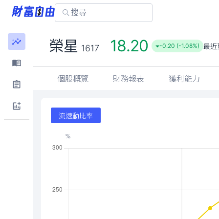
18.20
榮星
最近
-0.20 (-1.08%)
1617
個股概覽
財務報表
獲利能力
流速動比率