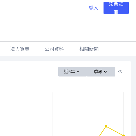
免費註
登入
冊
法人買賣
公司資料
相關新聞
近5年
季報