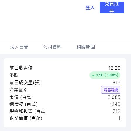
免費註
登入
冊
法人買賣
公司資料
相關新聞
前日收盤價
18.20
漲跌
-0.20 (-1.08%)
前日成交量(張)
916
產業類別
電器電纜
市值 (百萬)
3,085
總債務 (百萬)
1.140
現金和投資 (百萬)
712
企業價值 (百萬)
4