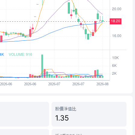
股價淨值比
1.35