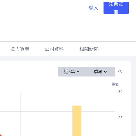
免費註
登入
冊
法人買賣
公司資料
相關新聞
近5年
季報