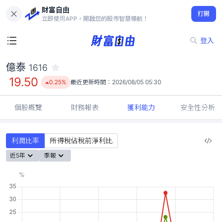
財富自由
億泰 1616
打開
19.50
0.25%
立即使用APP，開啟您的股市智慧導航！
登入
億泰
1616
19.50
0.25%
最近更新時間：
2026/08/05 05:30
個股概覽
財務報表
獲利能力
安全性分析
利潤比率
所得稅佔稅前淨利比
近5年
季報