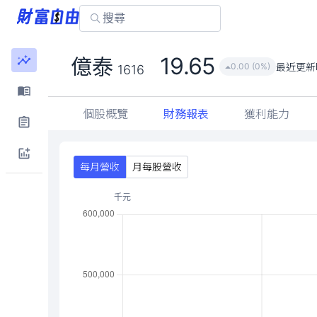
19.65
億泰
最近更新
0.00 (0%)
1616
個股概覽
財務報表
獲利能力
每月營收
月每股營收