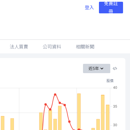
免費註
登入
冊
法人買賣
公司資料
相關新聞
近5年