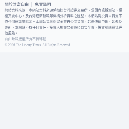
關於財富自由
免責聲明
|
網站資料來源：本網站資料來源係根據台灣證券交易所、公開資訊觀測站、櫃
檯買賣中心，及台灣經濟新報等機構分析資料之匯整，本網站對投資人買賣不
作任何建議或暗示。本網站資料係完全來自公開資訊，若遇傳輸中斷、延遲及
更新，本網站不負任何責任。投資人對交易盈虧須自負全責，投資前請謹慎評
估風險。
自由時報版權所有不得轉載
©
2026
The Liberty Times. All Rights Reserved.