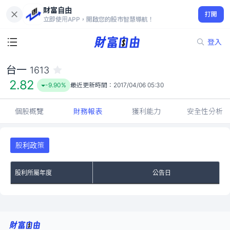
財富自由
台一 1613
打開
2.82
-9.90%
立即使用APP，開啟您的股市智慧導航！
登入
台一
1613
2.82
-9.90%
最近更新時間：
2017/04/06 05:30
個股概覽
財務報表
獲利能力
安全性分析
股利政策
股利所屬年度
公告日
No Rows To Show