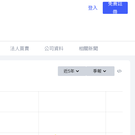
免費註
登入
冊
法人買賣
公司資料
相關新聞
近5年
季報