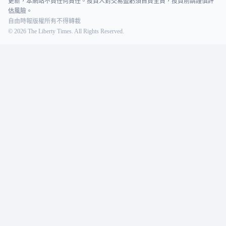
更新，本網站不負任何責任。投資人對交易盈虧須自負全責，投資前請謹慎評
估風險。
自由時報版權所有不得轉載
©
2026
The Liberty Times. All Rights Reserved.